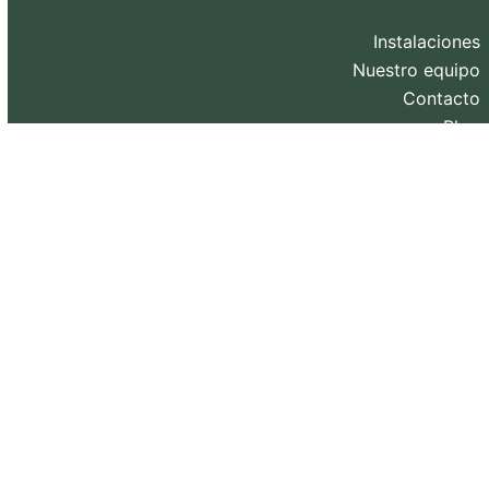
Instalaciones
Nuestro equipo
Contacto
Blog
Diseño web y SEO realizado por
eXternaliza
.
Copyright 2026. Todos los derechos reservados.
Política de privacidad
–
Política de Cookies
–
Aviso
Legal