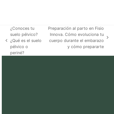
¿Conoces tu
Preparación al parto en Fisio
suelo pélvico?
Innova. Cómo evoluciona tu
next
¿Qué es el suelo
cuerpo durante el embarazo
previous
post:
pélvico o
y cómo prepararte
post:
periné?