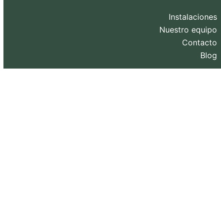
Instalaciones
Nuestro equipo
Contacto
Blog
Diseño web y SEO realizado por
eXternaliza
.
Copyright 2026. Todos los derechos reservados.
Política de privacidad
–
Política de Cookies
–
Aviso
Legal