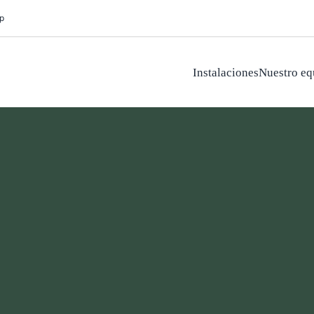
p
Instalaciones
Nuestro eq
GORÍA
SIN CATEGORÍA
es más comunes
La bicicleta estática y la
ano
elíptica para
recuperaciones
nio de 2025
•
 read
8 de abril de 2025
•
4 minute read