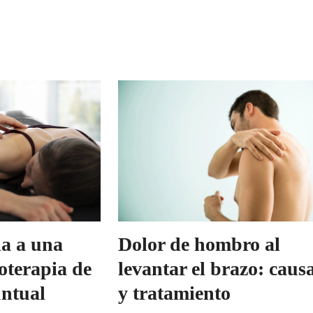
ia a una
Dolor de hombro al
ioterapia de
levantar el brazo: caus
ntual
y tratamiento