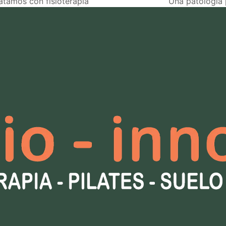
atamos con fisioterapia
Una patología 
next
post: