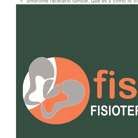
Síndrome facetario lumbar. Qué es y cómo lo tr
previous
post: