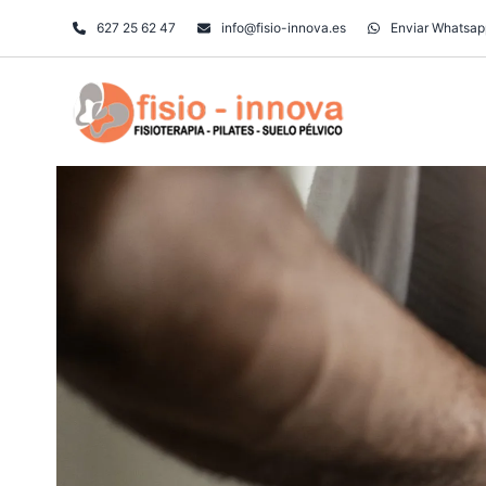
Skip
627 25 62 47
info@fisio-innova.es
Enviar Whatsap
to
content