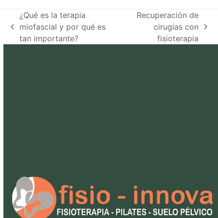
¿Qué es la terapia
Recuperación de
miofascial y por qué es
cirugías con
previous
next
tan importante?
fisioterapia
post:
post: