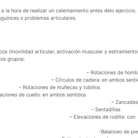
la hora de realizar un calentamiento antes delo ejercicio. 
sguinces o problemas articulares.
os (movilidad articular, activación muscular y estiramiento
los grupos:
las articulaciones): – Rotaciones de hombr
 cadera: en ambos sentid
as y tobillo
os sentidos
s músculos: – Zancad
illa
odilla: con
movimiento: -Balanceo de piern