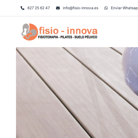
Skip
627 25 62 47
info@fisio-innova.es
Enviar Whatsap
to
content