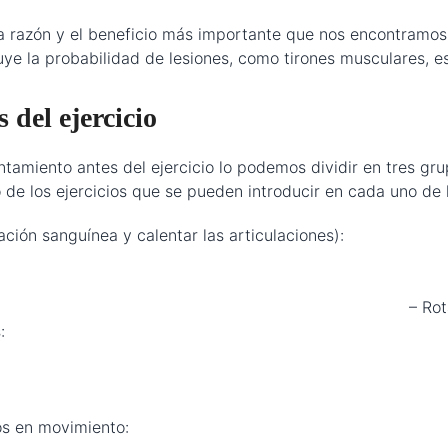
 razón y el beneficio más importante que nos encontramos a 
uye la probabilidad de lesiones, como tirones musculares, e
 del ejercicio
miento antes del ejercicio lo podemos dividir en tres grup
e los ejercicios que se pueden introducir en cada uno de 
ntar la circulación sanguínea y calentar 
acia atrás. – Círculos de
nes de muñec
de cuello: en amb
ular, para activar lo
entad
iones de r
, es decir, estiramientos en 