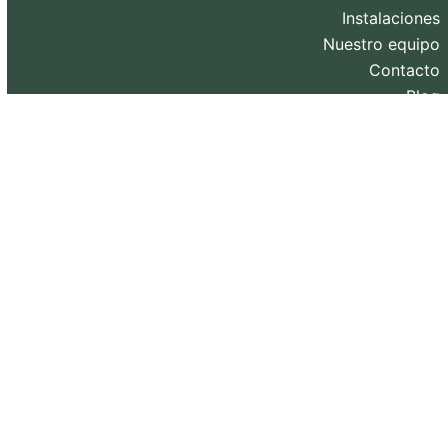
Instalaciones
Nuestro equipo
Contacto
Blog
Diseño web y SEO realizado por
eXternaliza
.
Copyright 2026. Todos los derechos reservados.
Política de privacidad
–
Política de Cookies
–
Aviso
Legal