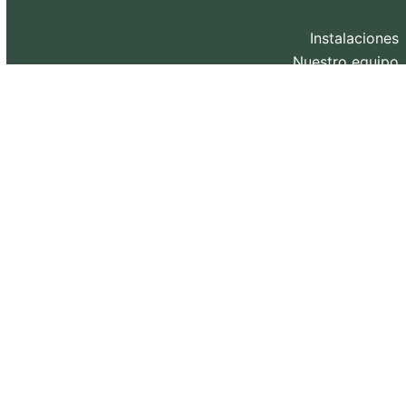
Instalaciones
Nuestro equipo
Contacto
Blog
Diseño web y SEO realizado por
eXternaliza
.
Copyright 2026. Todos los derechos reservados.
Política de privacidad
–
Política de Cookies
–
Aviso
Legal