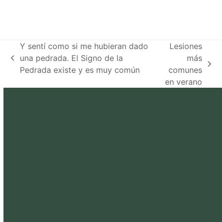
Y sentí como si me hubieran dado
Lesiones
una pedrada. El Signo de la
más
previous
next
Pedrada existe y es muy común
comunes
post:
post:
en verano