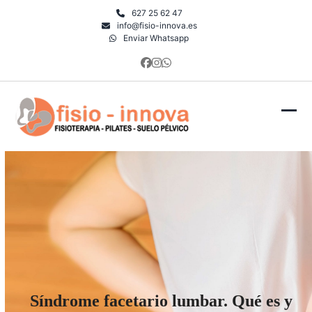
Skip
627 25 62 47
to
info@fisio-innova.es
Enviar Whatsapp
content
Facebook
Instagram
Whatsapp
Ope
Clo
mob
mob
men
men
Síndrome facetario lumbar. Qué es y