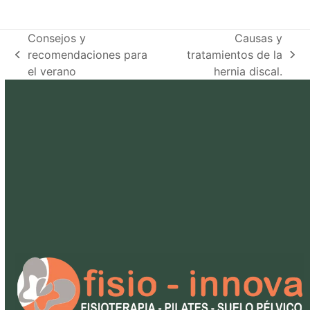
Consejos y
Causas y
recomendaciones para
tratamientos de la
previous
next
el verano
hernia discal.
post:
post: