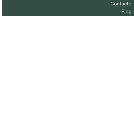
Contacto
Blog
Diseño web y SEO realizado por
eXternaliza
.
Copyright 2026. Todos los derechos reservados.
Política de privacidad
–
Política de Cookies
–
Aviso
Legal