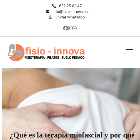
Skip
627 25 62 47
to
info@fisio-innova.es
Enviar Whatsapp
content
Facebook
Instagram
Whatsapp
Ope
Clo
mob
mob
men
men
¿Qué es la terapia miofascial y por qué