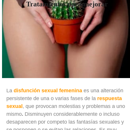
Tratamientos para mejorar
La
disfunción sexual femenina
es una alteración
persistente de una o varias fases de la
respuesta
sexual
, que provocan molestias y problemas a uno
mismo
.
Disminuyen considerablemente o incluso
desaparecen por competo las fantasías sexuales y
se posponen o se evitan las relaciones. Es muy