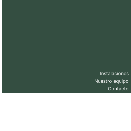
Instalaciones
Nuestro equipo
Contacto
Blog
Diseño web y SEO realizado por
eXternaliza
.