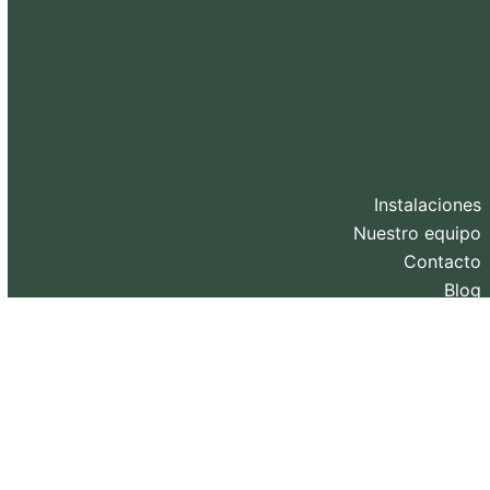
Instalaciones
Nuestro equipo
Contacto
Blog
Diseño web y SEO realizado por
eXternaliza
.
Copyright 2026. Todos los derechos reservados.
Política de privacidad
–
Política de Cookies
–
Aviso