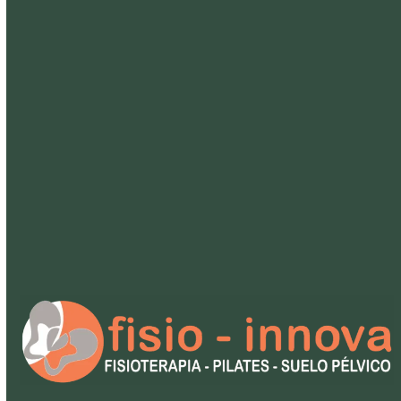
Fisioterapia deportiva. ¿Qué es y cómo
me puede ayudar?
14 de abril de 2023
•
7 minute read