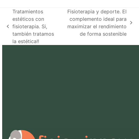
Tratamientos
Fisioterapia y deporte. El
estéticos con
complemento ideal para
next
fisioterapia. Si,
maximizar el rendimiento
previous
post:
también tratamos
de forma sostenible
post:
la estética!!