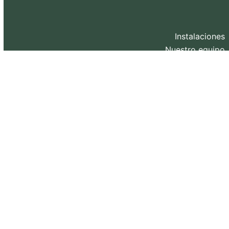
Instalaciones
Nuestro equipo
Contacto
Blog
Diseño web y SEO realizado por
eXternaliza
.
Copyright 2026. Todos los derechos reservados.
Política de privacidad
–
Política de Cookies
–
Aviso
Legal