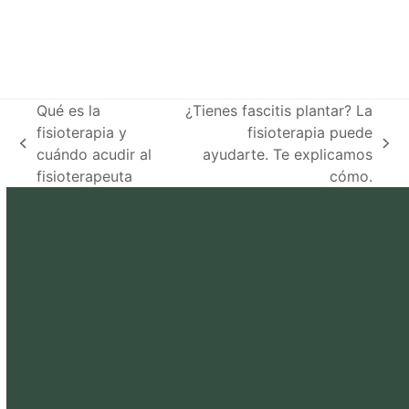
Qué es la
¿Tienes fascitis plantar? La
fisioterapia y
fisioterapia puede
previous
next
cuándo acudir al
ayudarte. Te explicamos
post:
post:
fisioterapeuta
cómo.