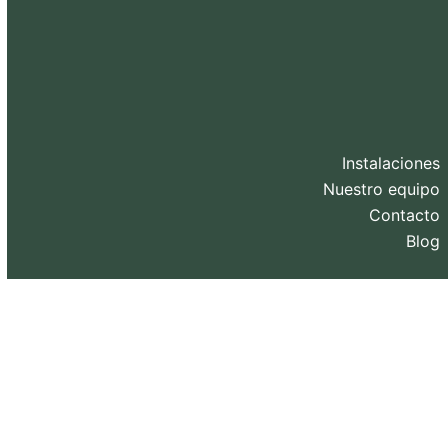
Instalaciones
Nuestro equipo
Contacto
Blog
Diseño web y SEO realizado por
eXternaliza
.
Copyright 2026. Todos los derechos reservados.
Política de privacidad
–
Política de Cookies
–
Aviso
Legal