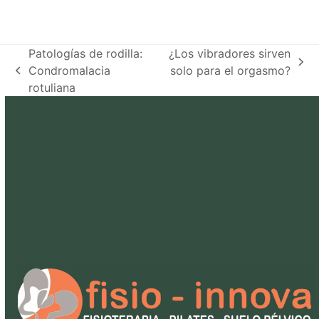
Patologías de rodilla:
¿Los vibradores sirven
next
Condromalacia
solo para el orgasmo?
previous
post:
rotuliana
post: