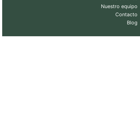
Nuestro equipo
Contacto
Blog
Diseño web y SEO realizado por
eXternaliza
.
Copyright 2026. Todos los derechos reservados.
Política de privacidad
–
Política de Cookies
–
Aviso
Legal