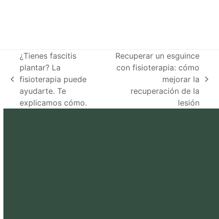
¿Tienes fascitis
Recuperar un esguince
plantar? La
con fisioterapia: cómo
fisioterapia puede
mejorar la
previous
next
ayudarte. Te
recuperación de la
post:
post:
explicamos cómo.
lesión