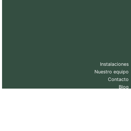
Instalaciones
Nuestro equipo
Contacto
Blog
Diseño web y SEO realizado por
eXternaliza
.
Copyright 2026. Todos los derechos reservados.