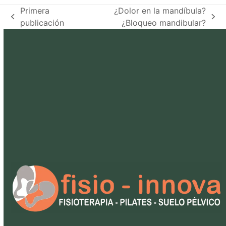
Primera
¿Dolor en la mandíbula?
previous
next
publicación
¿Bloqueo mandibular?
post:
post: