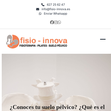
Skip
627 25 62 47
to
info@fisio-innova.es
Enviar Whatsapp
content
Facebook
Instagram
Whatsapp
Ope
Clo
mob
mob
men
men
¿Conoces tu suelo pélvico? ¿Qué es el